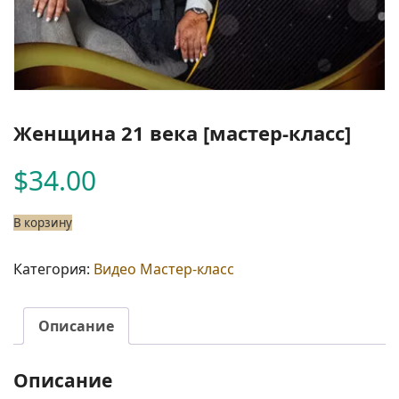
Женщина 21 века [мастер-класс]
$
34.00
Количество
В корзину
товара
Женщина
Категория:
Видео Мастер-класс
21
века
[мастер-
Описание
класс]
Описание