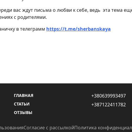
ереди вас ждут письма о любви к себе, ведь эта тема ещ
ениях с родителями.
аничку в телеграмм
https://t.me/sherbanskaya
ГЛАВНАЯ
+380639993497
СТАТЬИ
+387122411782
ОТЗЫВЫ
ользования
Согласие с рассылкой
Политика конфиденциал