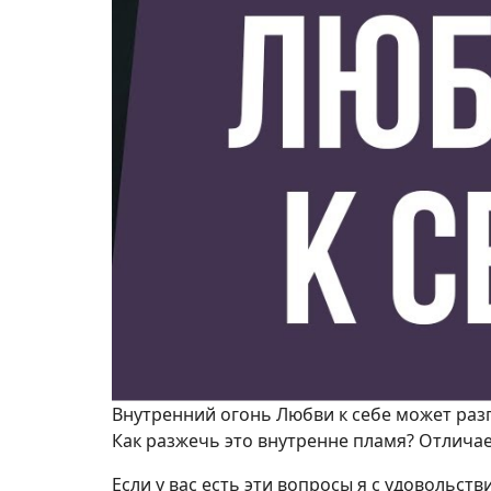
Внутренний огонь Любви к себе может разго
Как разжечь это внутренне пламя? Отличае
Если у вас есть эти вопросы я с удовольств