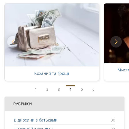
Мисте
Кохання та гроші
1
2
3
4
5
6
РУБРИКИ
Відносини з батьками
36