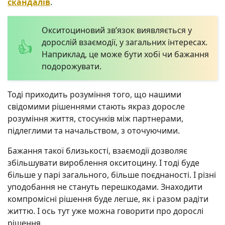
скандалів
.
Окситоциновий зв’язок виявляється у
дорослій взаємодії, у загальних інтересах.
Наприклад, це може бути хобі чи бажання
подорожувати.
Тоді приходить розуміння того, що нашими
свідомими рішеннями стають якраз доросле
розуміння життя, стосунків між партнерами,
підлеглими та начальством, з оточуючими.
Бажання такої близькості, взаємодії дозволяє
збільшувати вироблення окситоцину. І тоді буде
більше у парі загального, більше поєднаності. І різні
уподобання не стануть перешкодами. Знаходити
компромісні рішення буде легше, як і разом радіти
життю. І ось тут уже можна говорити про дорослі
рішення.