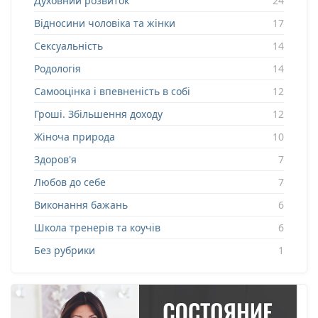
Духовний розвиток
24
Відносини чоловіка та жінки
17
Сексуальність
14
Родологія
14
Самооцінка і впевненість в собі
12
Гроші. Збільшення доходу
12
Жіноча природа
10
Здоров'я
7
Любов до себе
7
Виконання бажань
6
Школа тренерів та коучів
6
Без рубрики
1