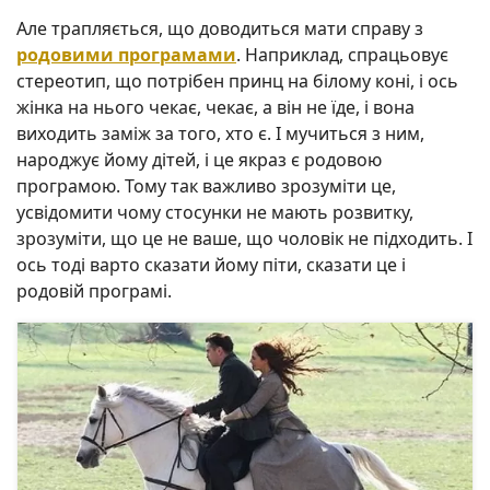
Але трапляється, що доводиться мати справу з
родовими програмами
. Наприклад, спрацьовує
стереотип, що потрібен принц на білому коні, і ось
жінка на нього чекає, чекає, а він не їде, і вона
виходить заміж за того, хто є. І мучиться з ним,
народжує йому дітей, і це якраз є родовою
програмою. Тому так важливо зрозуміти це,
усвідомити чому стосунки не мають розвитку,
зрозуміти, що це не ваше, що чоловік не підходить. І
ось тоді варто сказати йому піти, сказати це і
родовій програмі.