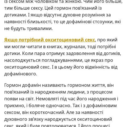
із сексом між чоловіком та жінкою. Чим його більше,
тим більше сексу. Цей гормон пов’язаний із
дотиками. І якщо відсутнє духовне розуміння за
наявності близькості, то це дофамінові стсоунки, які
не будуть тривалими.
Якщо потрібний окситоциновий секс
, про який
ми могли читати в книгах, журналах, тоді потрібні
дотики. Коли пара отримує задоволення від дотиків,
насолоджується погладжуваннями, це якраз про
окситоциновий секс. І в цьому його відмінність від
дофамінового.
Гормон дофамін називають гормоном життя, він
пов’язаний із народженням людини, з процесом
появи на світ. Немовляті під час його народження і
приємно, і боляче одночасно. Так і з дофаміновим
сексом, він короткочасний. Але за наявності
духовного зв’язку народжується окситоциновий
секс, який і буде повторюватися. І його процесі