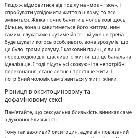
Якщо ж відмовитися від поділу на «моє – твоє», і
спробувати усвідомити життя в цілому, то все
зміниться. Жінка почне бачити в чоловікові щось
більше, вона цікавитиметься його життям, ним
самим, слухатиме і чутиме його. І їй уже не треба
буде шукати когось особливого, вона зрозуміє, що
це було іграми розуму. І казковий принц є лише
перешкодою для щасливого життя, що це банальна
ідеалізація. І тоді підуть усі сковуючі та непотрібні
переконання, стане легше і простіше жити. І
потрібний чоловік сам з’явиться у житті жінки.
Різниця в окситоциновому та
дофаміновому сексі
Пам’ятайте, що сексуальна близькість виникає саме
з духовної близькості.
Тому так важливий окситоцин, адже він пов’язаний