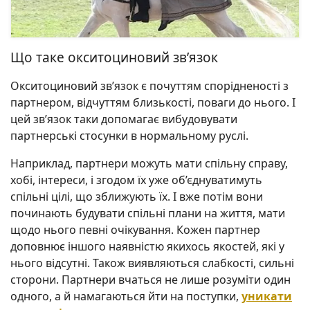
Що таке окситоциновий зв’язок
Окситоциновий зв’язок є почуттям спорідненості з
партнером, відчуттям близькості, поваги до нього. І
цей зв’язок таки допомагає вибудовувати
партнерські стосунки в нормальному руслі.
Наприклад, партнери можуть мати спільну справу,
хобі, інтереси, і згодом їх уже об’єднуватимуть
спільні цілі, що зближують їх. І вже потім вони
починають будувати спільні плани на життя, мати
щодо нього певні очікування. Кожен партнер
доповнює іншого наявністю якихось якостей, які у
нього відсутні. Також виявляються слабкості, сильні
сторони. Партнери вчаться не лише розуміти один
одного, а й намагаються йти на поступки,
уникати