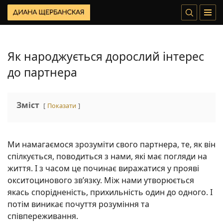
Як народжується дорослий інтерес
до партнера
Зміст
Показати
Ми намагаємося зрозуміти свого партнера, те, як він
спілкується, поводиться з нами, які має погляди на
життя. І з часом це починає виражатися у прояві
окситоцинового зв’язку. Між нами утворюється
якась спорідненість, прихильність один до одного. І
потім виникає почуття розуміння та
співпереживання.