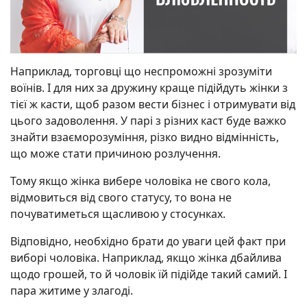
Наприклад, торговці що неспроможні зрозуміти
воїнів. І для них за дружину краще підійдуть жінки з
тієї ж касти, щоб разом вести бізнес і отримувати від
цього задоволення. У парі з різних каст буде важко
знайти взаєморозуміння, різко видно відмінність,
що може стати причиною розлучення.
Тому якщо жінка вибере чоловіка не свого кола,
відмовиться від свого статусу, то вона не
почуватиметься щасливою у стосунках.
Відповідно, необхідно брати до уваги цей факт при
виборі чоловіка. Наприклад, якщо жінка дбайлива
щодо грошей, то й чоловік їй підійде такий самий. І
пара житиме у злагоді.