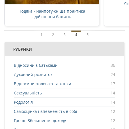
Як
Подяка - найпотужніша практика
здійснення бажань
1
2
3
4
5
РУБРИКИ
Відносини з батьками
36
Духовний розвиток
24
Відносини чоловіка та жінки
17
Сексуальність
14
Родологія
14
Самооцінка і впевненість в собі
12
Гроші. Збільшення доходу
12