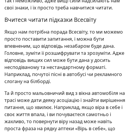
так і неможливо, адже вищі сили надсилають нам
свої знаки, і їх просто треба навчитися читати.
Вчитеся читати підказки Всесвіту
Якщо нам потрібна порада Всесвіту, то ми можемо
просто поставити запитання, і можна бути
впевненим, що відповідь незабаром буде дана.
Головне, зуміти її розшифрувати та зрозуміти. Адже
відповідь вищих сил може бути дана у досить
несподіваному та нестандартному форматі.
Наприклад, почутої пісні в автобусі чи рекламного
слогану на білборді.
Та й просто мальовничий вид з вікна автомобіля на
трасі може дати деяку асоціацію і знайти вирішення
питання, що хвилює. Наприклад, якщо віра в себе і
своє життя впала, і ви почуваєтеся самотньо і
жахливо, то повернути віру назад може навіть
проста фраза на рядку аптеки «Вірь в себе», що