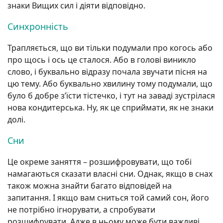
знаки Вищих сил і діяти відповідно.
Синхронність
Трапляється, що ви тільки подумали про когось або
про щось і ось це сталося. Або в голові виникло
слово, і буквально відразу почала звучати пісня на
цю тему. Або буквально хвилину тому подумали, що
було б добре з’їсти тістечко, і тут на заваді зустрілася
нова кондитерська. Ну, як це сприймати, як не знаки
долі.
Сни
Це окреме заняття – розшифровувати, що тобі
намагаються сказати власні сни. Однак, якщо в снах
також можна знайти багато відповідей на
запитання. І якщо вам сниться той самий сон, його
не потрібно ігнорувати, а спробувати
розшифрувати. Адже в ньому може бути важливі