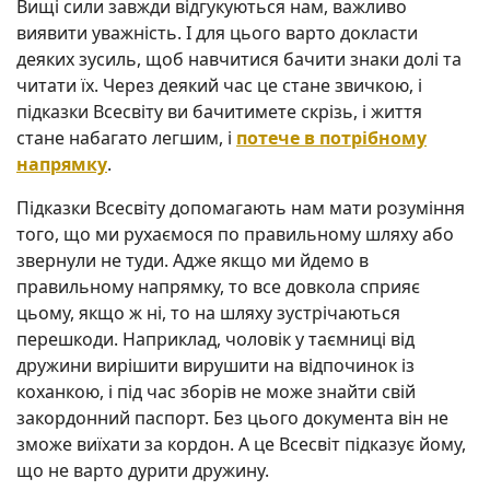
Вищі сили завжди відгукуються нам, важливо
виявити уважність. І для цього варто докласти
деяких зусиль, щоб навчитися бачити знаки долі та
читати їх. Через деякий час це стане звичкою, і
підказки Всесвіту ви бачитимете скрізь, і життя
стане набагато легшим, і
потече в потрібному
напрямку
.
Підказки Всесвіту допомагають нам мати розуміння
того, що ми рухаємося по правильному шляху або
звернули не туди. Адже якщо ми йдемо в
правильному напрямку, то все довкола сприяє
цьому, якщо ж ні, то на шляху зустрічаються
перешкоди. Наприклад, чоловік у таємниці від
дружини вирішити вирушити на відпочинок із
коханкою, і під час зборів не може знайти свій
закордонний паспорт. Без цього документа він не
зможе виїхати за кордон. А це Всесвіт підказує йому,
що не варто дурити дружину.