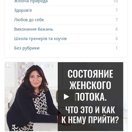
Жіноча природа
10
Здоров'я
7
Любов до себе
7
Виконання бажань
6
Школа тренерів та коучів
6
Без рубрики
1