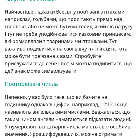
Найчастіше підказки Всесвіту пов’язані з птахами,
наприклад, голубами, що пролітають прямо над
головою, або це може бути метелик, який сів на руку.
І тут не треба уподібнюватися казковим принцесам,
які розмовляли з тваринами чи пташками. Тут
важливо подивитися на свої відчуття, і як ця істота
може бути пов’язана з вами. Спробуйте
прислухатися до себе і потім можна подивитися, що
цей знак може символізувати.
Повторювані числа
Напевно, у вас було таке, що ви бачите на
годиннику однакові цифри, наприклад, 12:12, їх ще
називають ангельськими числами. Вважається, що
таким чином ангели намагаються підказати людині.
У нумерології всі ці парні числа мають свої особливі
значення, і розшифрувавши їх, можна отримати