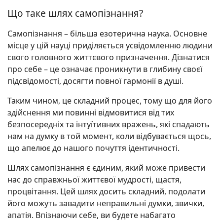
Що таке шлях самопізнання?
Самопізнання – більша езотерична наука. Основне
місце у цій науці приділяється усвідомленню людини
свого головного життєвого призначення. Дізнатися
про себе – це означає проникнути в глибину своєї
підсвідомості, досягти повної гармонії в душі.
Таким чином, це складний процес, тому що для його
здійснення ми повинні відмовитися від тих
безпосередніх та інтуїтивних вражень, які спадають
нам на думку в той момент, коли відбувається щось,
що апелює до нашого почуття ідентичності.
Шлях самопізнання є єдиним, який може привести
нас до справжньої життєвої мудрості, щастя,
процвітання. Цей шлях досить складний, подолати
його можуть завадити неправильні думки, звички,
апатія. Впізнаючи себе, ви будете набагато