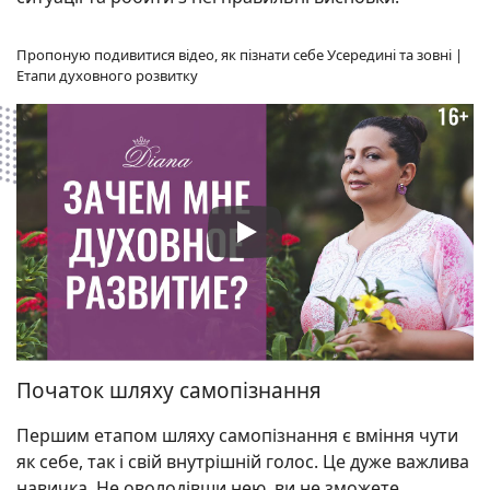
Пропоную подивитися відео, як пізнати себе Усередині та зовні |
Етапи духовного розвитку
Початок шляху самопізнання
Першим етапом шляху самопізнання є вміння чути
як себе, так і свій внутрішній голос. Це дуже важлива
навичка. Не оволодівши нею, ви не зможете