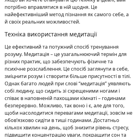
потрібно вправлятися в ній щодня. Це
найефективніший метод пізнання як самого себе, а
й своїх реальних можливостей.
Техніка використання медитації
Це ефективний та потужний спосіб тренування
розуму. Медитація – це узагальнюючий термін для
різних практик, що забезпечують фізичне та
психічне розслаблення. Це спосіб заглянути в себе,
зміцнити розум і створити більше присутності в тілі.
Однак багато людей при слові “медитація” уявляють
собі людину, що сидить зі схрещеними ногами і
співає в наповненій пахощами кімнаті – годинами
безперервно. Можливо, так воно і є, але для того,
щоби насолодитися перевагами медитації, зовсім не
обов’язково сидіти в тиші годинами. Достатньо
кількох хвилин на день, щоб знизити рівень стресу,
підвищити концентрацію уваги, покращити сон та