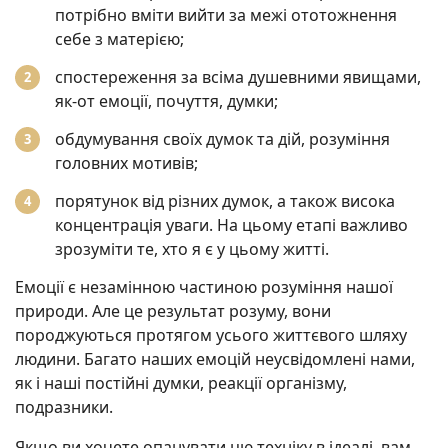
потрібно вміти вийти за межі ототожнення
себе з матерією;
спостереження за всіма душевними явищами,
як-от емоції, почуття, думки;
обдумування своїх думок та дій, розуміння
головних мотивів;
порятунок від різних думок, а також висока
концентрація уваги. На цьому етапі важливо
зрозуміти те, хто я є у цьому житті.
Емоції є незамінною частиною розуміння нашої
природи. Але це результат розуму, вони
породжуються протягом усього життєвого шляху
людини. Багато наших емоцій неусвідомлені нами,
як і наші постійні думки, реакції організму,
подразники.
Якщо ви хочете опанувати цю техніку в ідеалі, вам