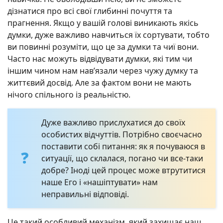
дізнатися про всі свої глибинні почуття та
прагнення. Якщо у вашій голові виникають якісь
думки, дуже важливо навчиться їх сортувати, тобто
ви повинні розуміти, що це за думки та чиї вони.
Часто нас можуть відвідувати думки, які тим чи
іншим чином нам нав’язали через чужу думку та
життєвий досвід. Але за фактом вони не мають
нічого спільного із реальністю.
Дуже важливо прислухатися до своїх
особистих відчуттів. Потрібно своєчасно
поставити собі питання: як я почуваюся в
ситуації, що склалася, погано чи все-таки
добре? Іноді цей процес може втрутитися
наше Его і «нашіптувати» нам
неправильні відповіді.
Це такий особливий механізм, який захищає наш