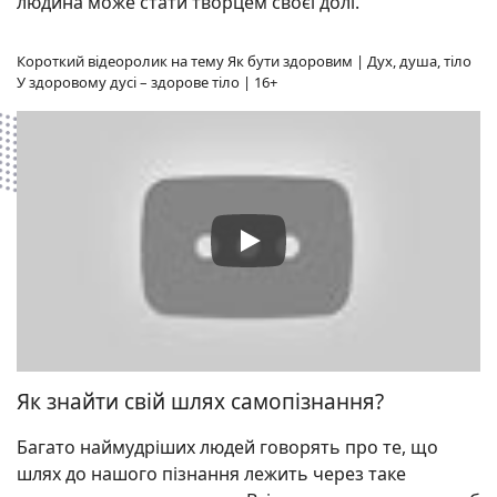
людина може стати творцем своєї долі.
Короткий відеоролик на тему Як бути здоровим | Дух, душа, тіло
У здоровому дусі – здорове тіло | 16+
Як знайти свій шлях самопізнання?
Багато наймудріших людей говорять про те, що
шлях до нашого пізнання лежить через таке