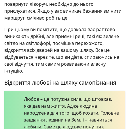
повернути ліворуч, необхідно до нього
прислухатися. Якщо у вас виникає бажання змінити
маршрут, сміливо робіть це.
При цьому ви помітите, що довкола вас раптово
виникають дрібні, але приємні речі, такі як: зелене
світло на світлофорі, посмішка перехожого,
відкриття всіх дверей на вашому шляху. Все це
відбувається через те, що ви дієте, спираючись на
свої відчуття, тим самим розвиваючи власну
інтуїцію.
Відкриття любові на шляху самопізнання
Любов – це потужна сила, що штовхає,
яка дає нам життя. Адже людина
народжена для того, щоб кохати. Головне
завдання людини на Землі – навчиться
любити. Саме це людське почуття є