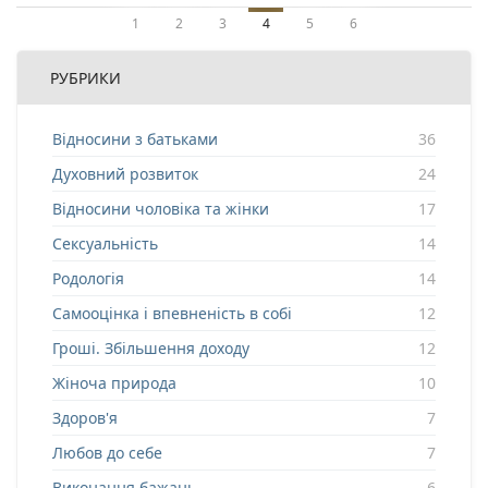
1
2
3
4
5
6
РУБРИКИ
Відносини з батьками
36
Духовний розвиток
24
Відносини чоловіка та жінки
17
Сексуальність
14
Родологія
14
Самооцінка і впевненість в собі
12
Гроші. Збільшення доходу
12
Жіноча природа
10
Здоров'я
7
Любов до себе
7
Виконання бажань
6