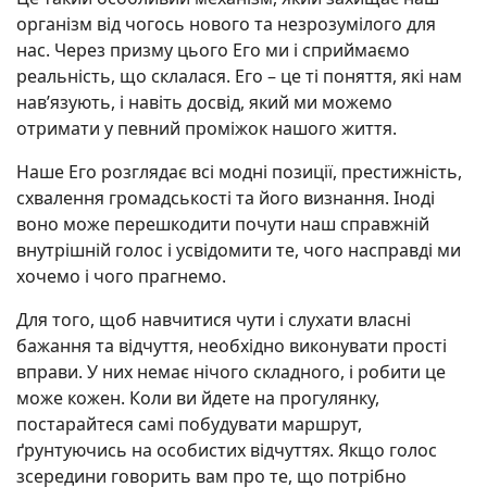
організм від чогось нового та незрозумілого для
нас. Через призму цього Его ми і сприймаємо
реальність, що склалася. Его – це ті поняття, які нам
нав’язують, і навіть досвід, який ми можемо
отримати у певний проміжок нашого життя.
Наше Его розглядає всі модні позиції, престижність,
схвалення громадськості та його визнання. Іноді
воно може перешкодити почути наш справжній
внутрішній голос і усвідомити те, чого насправді ми
хочемо і чого прагнемо.
Для того, щоб навчитися чути і слухати власні
бажання та відчуття, необхідно виконувати прості
вправи. У них немає нічого складного, і робити це
може кожен. Коли ви йдете на прогулянку,
постарайтеся самі побудувати маршрут,
ґрунтуючись на особистих відчуттях. Якщо голос
зсередини говорить вам про те, що потрібно