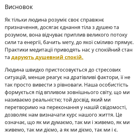
Висновок
Як тільки людина розуміє своє справжнє
призначення, досягає єднання тіла з душею та
розумом, вона відчуває приплив великого потоку
сили та енергії, бачить мету, до якої сміливо прямує.
Практики медитації приводять нас у спокійний стан
та
дарують душевний спокій.
Людина швидко пристосовується до стресових
ситуацій, менше реагує на дратівливі фактори, її не
так просто вивести з рівноваги. Наша особистість
формується під впливом зовнішнього світу, що ми
називаємо реальністю; той досвід, який ми
перетворимо на переконання у нашій свідомості,
дозволяє нам визначати курс нашого життя. Це
означає, що як ми думаємо, так ми і живемо, як ми
живемо, так ми діємо, а як ми діємо, так ми і є.