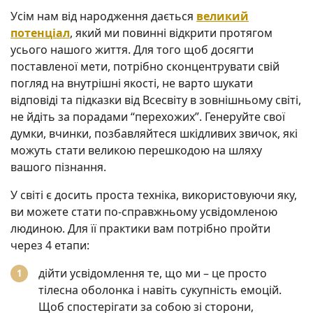
Усім нам від народження дається
великий
потенціал
, який ми повинні відкрити протягом
усього нашого життя. Для того щоб досягти
поставленої мети, потрібно сконцентрувати свій
погляд на внутрішні якості, не варто шукати
відповіді та підказки від Всесвіту в зовнішньому світі,
не йдіть за порадами “перехожих”. Генеруйте свої
думки, вчинки, позбавляйтеся шкідливих звичок, які
можуть стати великою перешкодою на шляху
вашого пізнання.
У світі є досить проста техніка, використовуючи яку,
ви можете стати по-справжньому усвідомленою
людиною. Для її практики вам потрібно пройти
через 4 етапи:
дійти усвідомлення те, що ми – це просто
тілесна оболонка і навіть сукупність емоцій.
Щоб спостерігати за собою зі сторони,