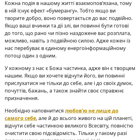
Кожна подія в нашому житті взаємопов’язана, тому
в ній існує ефект «бумерангу». Тобто якщо ви
творите добро, воно повертається до вас подвійно.
Якщо ваші вчинки та дії злі, ви повинні бути готові
до того, що рано чи пізно наздожене вас розплата,
можливо, навіть з подвійною силою. Адже кожен із
нас перебуває в єдиному енергоінформаційному
потоці один з одним.
У кожному з нас є Божа частинка, адже він є творцем
нашим. Якщо ви хочете відчути його, ви повинні
прислухатися не тільки до себе, але і до своїх думок,
почуттів, бажань, а також знайти своє справжнє
призначення.
Необхідно наповнитися
любов’ю не лише до
самого себе
, але й до всього живого на цій планеті,
відчути себе частинкою великого Всесвіту, повністю
очистити свою підсвідомість. Тільки у такому разі