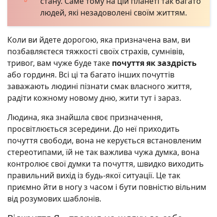
стану. Саме тому на цій планеті так багато
людей, які незадоволені своїм життям.
Коли ви йдете дорогою, яка призначена вам, ви
позбавляєтеся тяжкості своїх страхів, сумнівів,
тривог, вам чуже буде таке
почуття як заздрість
або гординя. Всі ці та багато інших почуттів
заважають людині пізнати смак власного життя,
радіти кожному новому дню, жити тут і зараз.
Людина, яка знайшла своє призначення,
просвітлюється зсередини. До неї приходить
почуття свободи, вона не керується встановленим
стереотипами, їй не так важлива чужа думка, вона
контролює свої думки та почуття, швидко виходить
правильний вихід із будь-якої ситуації. Це так
приємно йти в ногу з часом і бути повністю вільним
від розумових шаблонів.