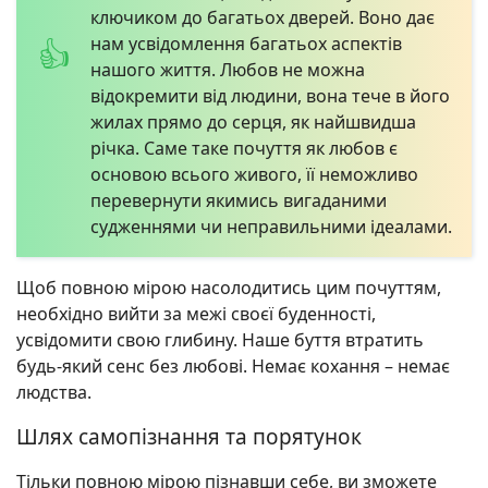
ключиком до багатьох дверей. Воно дає
нам усвідомлення багатьох аспектів
нашого життя. Любов не можна
відокремити від людини, вона тече в його
жилах прямо до серця, як найшвидша
річка. Саме таке почуття як любов є
основою всього живого, її неможливо
перевернути якимись вигаданими
судженнями чи неправильними ідеалами.
Щоб повною мірою насолодитись цим почуттям,
необхідно вийти за межі своєї буденності,
усвідомити свою глибину. Наше буття втратить
будь-який сенс без любові. Немає кохання – немає
людства.
Шлях самопізнання та порятунок
Тільки повною мірою пізнавши себе, ви зможете