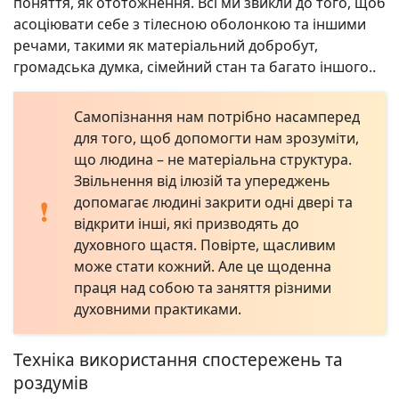
поняття, як ототожнення. Всі ми звикли до того, щоб
асоціювати себе з тілесною оболонкою та іншими
речами, такими як матеріальний добробут,
громадська думка, сімейний стан та багато іншого..
Самопізнання нам потрібно насамперед
для того, щоб допомогти нам зрозуміти,
що людина – не матеріальна структура.
Звільнення від ілюзій та упереджень
допомагає людині закрити одні двері та
відкрити інші, які призводять до
духовного щастя. Повірте, щасливим
може стати кожний. Але це щоденна
праця над собою та заняття різними
духовними практиками.
Техніка використання спостережень та
роздумів