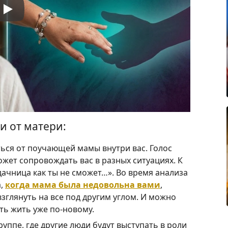
и от матери:
ься от поучающей мамы внутри вас. Голос
ет сопровождать вас в разных ситуациях. К
дачница как ты не сможет…». Во время анализа
а,
когда мама была недовольна вами
,
зглянуть на все под другим углом. И можно
ть жить уже по-новому.
руппе, где другие люди будут выступать в роли