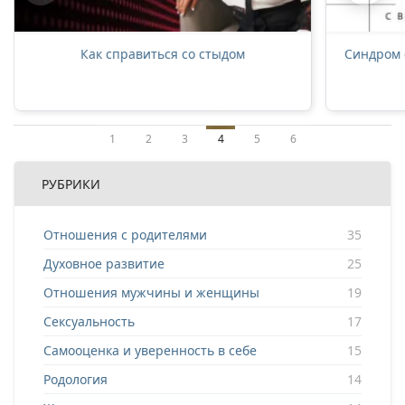
Как справиться со стыдом
Синдром 
1
2
3
4
5
6
РУБРИКИ
Отношения с родителями
35
Духовное развитие
25
Отношения мужчины и женщины
19
Сексуальность
17
Самооценка и уверенность в себе
15
Родология
14