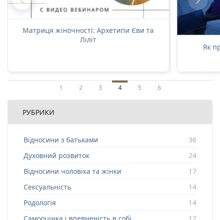
Матриця жіночності: Архетипи Єви та
Ліліт
Як п
1
2
3
4
5
6
РУБРИКИ
Відносини з батьками
36
Духовний розвиток
24
Відносини чоловіка та жінки
17
Сексуальність
14
Родологія
14
Самооцінка і впевненість в собі
12