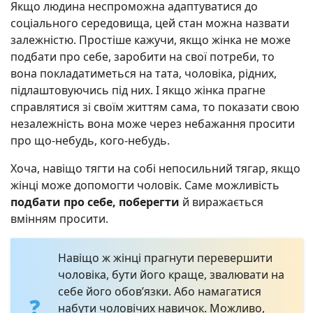
Якщо людина неспроможна адаптуватися до
соціального середовища, цей стан можна назвати
залежністю. Простіше кажучи, якщо жінка не може
подбати про себе, заробити на свої потреби, то
вона покладатиметься на тата, чоловіка, рідних,
підлаштовуючись під них. І якщо жінка прагне
справлятися зі своїм життям сама, то показати свою
незалежність вона може через небажання просити
про що-небудь, кого-небудь.
Хоча, навіщо тягти на собі непосильний тягар, якщо
жінці може допомогти чоловік. Саме можливість
подбати про себе, поберегти
й виражається
вмінням просити.
Навіщо ж жінці прагнути перевершити
чоловіка, бути його краще, звалювати на
себе його обов’язки. Або намагатися
набути чоловічих навичок. Можливо,