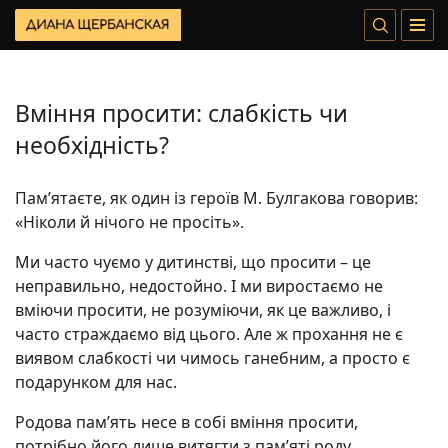
Вміння просити: слабкість чи
необхідність?
Пам’ятаєте, як один із героїв М. Булгакова говорив:
«Ніколи й нічого не просіть».
Ми часто чуємо у дитинстві, що просити – це
неправильно, недостойно. І ми виростаємо не
вміючи просити, не розуміючи, як це важливо, і
часто страждаємо від цього. Але ж прохання не є
виявом слабкості чи чимось ганебним, а просто є
подарунком для нас.
Родова пам’ять несе в собі вміння просити,
потрібно його лише витягти з пам’яті роду.