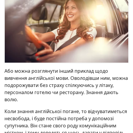
Або можна розглянути інший приклад щодо
вивчення англійської мови. Оволодівши ним, можна
подорожувати без страху спілкуючись у літаку,
персоналом готелю чи ресторану. Знання дають
волю.
Коли знання англійської погане, то відчуватиметься
несвобода, і буде постійна потреба у допомозі
супутника. Він стане свого роду комунікаційним
містком, і тому доведеться щось давати у відповідь