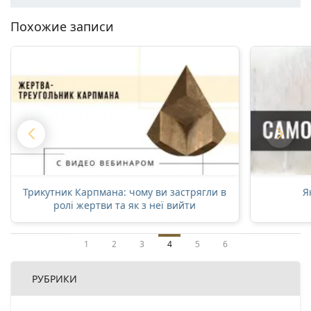
Похожие записи
Трикутник Карпмана: чому ви застрягли в
Я
ролі жертви та як з неї вийти
1
2
3
4
5
6
РУБРИКИ