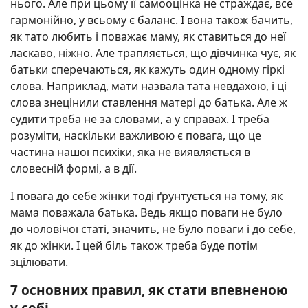
нього. Але при цьому її самооцінка не страждає, все
гармонійно, у всьому є баланс. І вона також бачить,
як тато любить і поважає маму, як ставиться до неї
ласкаво, ніжно. Але трапляється, що дівчинка чує, як
батьки сперечаються, як кажуть один одному гіркі
слова. Наприклад, мати назвала тата невдахою, і ці
слова знецінили ставлення матері до батька. Але ж
судити треба не за словами, а у справах. І треба
розуміти, наскільки важливою є повага, що це
частина нашої психіки, яка не виявляється в
словесній формі, а в дії.
І повага до себе жінки тоді ґрунтується на тому, як
мама поважала батька. Ведь якщо поваги не було
до чоловічої статі, значить, не було поваги і до себе,
як до жінки. І цей біль також треба буде потім
зцілювати.
7 основних правил, як стати впевненою
у собі