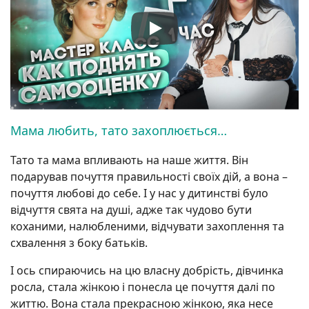
Мама любить, тато захоплюється…
Тато та мама впливають на наше життя. Він
подарував почуття правильності своїх дій, а вона –
почуття любові до себе. І у нас у дитинстві було
відчуття свята на душі, адже так чудово бути
коханими, налюбленими, відчувати захоплення та
схвалення з боку батьків.
І ось спираючись на цю власну добрість, дівчинка
росла, стала жінкою і понесла це почуття далі по
життю. Вона стала прекрасною жінкою, яка несе