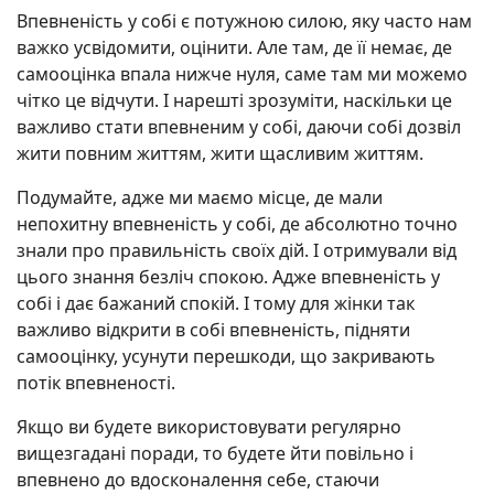
Впевненість у собі є потужною силою, яку часто нам
важко усвідомити, оцінити. Але там, де її немає, де
самооцінка впала нижче нуля, саме там ми можемо
чітко це відчути. І нарешті зрозуміти, наскільки це
важливо стати впевненим у собі, даючи собі дозвіл
жити повним життям, жити щасливим життям.
Подумайте, адже ми маємо місце, де мали
непохитну впевненість у собі, де абсолютно точно
знали про правильність своїх дій. І отримували від
цього знання безліч спокою. Адже впевненість у
собі і дає бажаний спокій. І тому для жінки так
важливо відкрити в собі впевненість, підняти
самооцінку, усунути перешкоди, що закривають
потік впевненості.
Якщо ви будете використовувати регулярно
вищезгадані поради, то будете йти повільно і
впевнено до вдосконалення себе, стаючи