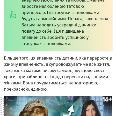
виросте налюбленою татовою
принцесою. І її стосунки із чоловіками
будуть гармонійними. Повага, захоплення
батька народить усередині дівчинки
повагу до себе. І ця підвищена
впевненість зробить успішною у
стосунках із чоловіками.
Більше того, ця впевненість дитини, яка переросте в
жіночу впевненість, її супроводжуватиме все життя.
Така жінка матиме високу самооцінку щодо своєї
краси, привабливості, і щодо переваги над іншими
жінками. Вона почуватиметься неповторною,
прекрасною, єдиною.