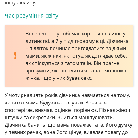
іншу людину.
Час розуміння світу
Впевненість у собі має коріння не лише у
дитинстві, а й у підлітковому віці. Дівчинка
– підліток починає приглядатися за діями
мами, як жінки: як готує, як доглядає себе,
як спілкується з татом та ін. Він прагне
зрозуміти, як поводиться пара – чоловік і
жінка, і що у них буває секс.
У чотирнадцять років дівчинка навчається на тому,
як тато і мама будують стосунки. Вона все
спостерігає, вивчає, оцінює, порівнює. Пізнає жіночі
штучки та секретики. Вчиться маніпулювати.
Дівчинка бачить, що мама поважає тата, його думку
у певних речах, вона його цінує, виявляє повагу до