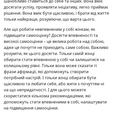
шанобливо ставиться до себе та інших. Вона вміє
досягати успіху, проявляти ініціативу, легко приймає
рішення. Вона вміє бути щасливою, і брати від життя
тільки найкраще, розуміючи, що варта цього.
Але що робити невпевненим у собі жінкам, як
підвищити самооцінку? Досягти впевненості та
високої самооцінки – це велика робота над собою,
адже це почуття не приходить саме собою. Важливо
розуміти, як цього досягти. Тільки самій жінці
обирати стати впевненою у собі чи залишатися на
колишньому рівні. Тільки вона може сказати ті
фрази афірмації, які допоможуть створити
потрібний настрій. І тільки жінці обирати бути
щасливою та любити себе, або жити з почуттям ні
на що непридатності. І для цього можете
скористатися кількома рекомендаціями, які
допоможуть стати впевненими в собі, налаштувати
на підвищення самооцінки.