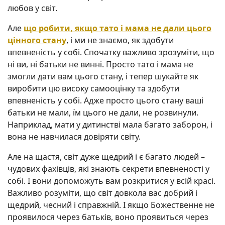
любов у світ.
Але
що робити, якщо тато і мама не дали цього
цінного стану
, і ми не знаємо, як здобути
впевненість у собі. Спочатку важливо зрозуміти, що
ні ви, ні батьки не винні. Просто тато і мама не
змогли дати вам цього стану, і тепер шукайте як
виробити цю високу самооцінку та здобути
впевненість у собі. Адже просто цього стану ваші
батьки не мали, їм цього не дали, не розвинули.
Наприклад, мати у дитинстві мала багато заборон, і
вона не навчилася довіряти світу.
Але на щастя, світ дуже щедрий і є багато людей –
чудових фахівців, які знають секрети впевненості у
собі. І вони допоможуть вам розкритися у всій красі.
Важливо розуміти, що світ довкола вас добрий і
щедрий, чесний і справжній. І якщо Божественне не
проявилося через батьків, воно проявиться через