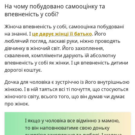
На чому побудовано самооцінку та
впевненість у собі?
Жіноча впевненість у собі, самооцінка побудовані
на знанні. І
це дарує жінці її батько
. Його
люблячий погляд, ласкаві руки, ніжно проводять
дівчинку в жіночий світ. Його захоплення,
схвалення, компліменти дарують їй абсолютну
впевненість у собі як жінки. І ця впевненість дитини
дорогої коштує.
Дочка для чоловіка є зустріччю із його внутрішньою
жінкою. І в ній таяться всі ті почуття, що стосуються
жіночого світу, всього того, що він думав чи думає
про жінок.
І якщо у чоловіка все відмінно з мамою,
то він наповнюватиме свою доньку
енергією захоплення та любові. І малеча