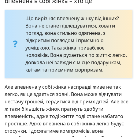
Впевнена в собі жінка – хто це
Що вирізняє впевнену жінку від інших?
Вона не стане підлещуватися, ховати
погляд, вона стильно одягнена, з
відкритим поглядом і приємною
усмішкою. Така жінка приваблює
чоловіків. Вона рухається по життю легко,
довкола неї завжди є місце подарункам,
квітам та приємним сюрпризам.
Але впевнена у собі жінка насправді живе не так
легко, як це здається зовні. Вона може відчувати
нестачу грошей, сердитися від примх дітей. Але все
ж таки більшість жінок прагнуть здобути
впевненість, адже тоді життя тоді стане набагато
простіше. Адже впевнена в собі жінка легко будує
стосунки, і досягатиме компромісів, вона