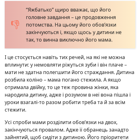
“Яжбатько” щиро вважає, що його
головне завдання – це продовження
потомства. На цьому його обов’язки
закінчуються і, якщо щось у дитини не
так, то винна виключно його мама.
І це стосується навіть тих речей, на які не можна
вплинути: у немовляти ріжуться зуби і він плаче –
мати не здатна полегшити його страждання. Дитина
розбила коліно – мама погано стежила. А якщо
отримала двійку, то це теж провина жінки, яка
народила дитину, адже і розумом в неї вона пішла і
уроки взагалі-то разом робити треба та й за всім
стежити.
Усі спроби мами розділити обов’язки на двох,
закінчуються провалом. Адже її обранець занадто
зайнятий, щоб сидіти з дитиною. Його пріоритети