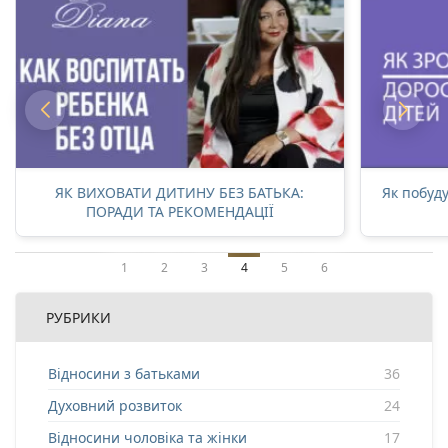
ЯК ВИХОВАТИ ДИТИНУ БЕЗ БАТЬКА:
Як побуду
ПОРАДИ ТА РЕКОМЕНДАЦІЇ
1
2
3
4
5
6
РУБРИКИ
Відносини з батьками
36
Духовний розвиток
24
Відносини чоловіка та жінки
17