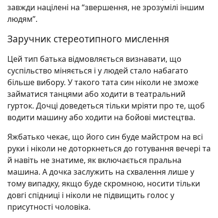
завжди націлені на “звершення, не зрозумілі іншим
людям”.
Заручник стереотипного мислення
Цей тип батька відмовляється визнавати, що
суспільство міняється і у людей стало набагато
більше вибору. У такого тата син ніколи не зможе
займатися танцями або ходити в театральний
гурток. Дочці доведеться тільки мріяти про те, щоб
водити машину або ходити на бойові мистецтва.
Яжбатько чекає, що його син буде майстром на всі
руки і ніколи не доторкнеться до готування вечері та
й навіть не знатиме, як включається пральна
машина. А дочка заслужить на схвалення лише у
тому випадку, якщо буде скромною, носити тільки
довгі спідниці і ніколи не підвищить голос у
присутності чоловіка.