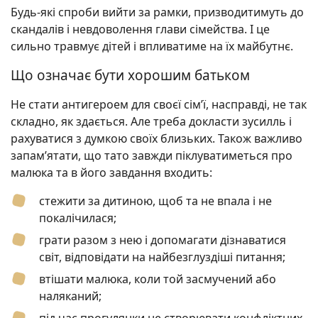
Будь-які спроби вийти за рамки, призводитимуть до
скандалів і невдоволення глави сімейства. І це
сильно травмує дітей і впливатиме на їх майбутнє.
Що означає бути хорошим батьком
Не стати антигероем для своєї сім’ї, насправді, не так
складно, як здається. Але треба докласти зусилль і
рахуватися з думкою своїх близьких. Також важливо
запам’ятати, що тато завжди піклуватиметься про
малюка та в його завдання входить:
стежити за дитиною, щоб та не впала і не
покалічилася;
грати разом з нею і допомагати дізнаватися
світ, відповідати на найбезглуздіші питання;
втішати малюка, коли той засмучений або
наляканий;
під час прогулянки не створювати конфліктних