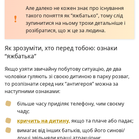
Але далеко не кожен знає про існування
такого поняття як “яжбатько”, тому слід
зупинитися на ньому трохи детальніше і
розібратися, що ж це за людина.
Як зрозуміти, хто перед тобою: ознаки
“яжбатька”
Якщо узяти звичайну побутову ситуацію, де два
чоловіки гуляють зі своєю дитиною в парку розваг,
то розпізнати серед них “антигероя” можна за
наступними ознаками:
більше часу приділяє телефону, чим своєму
чаду;
кричить на дитину,
якщо та плаче або падає;
вимагає від інших батьків, щоб його синові/
дочці звільняли кращі атракціони;