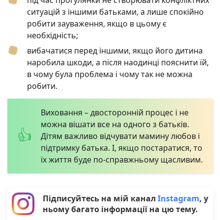
ситуацій з іншими батьками, а лише спокійно
робити зауваження, якщо в цьому є
необхідність;
вибачатися перед іншими, якщо його дитина
наробила шкоди, а після наодинці пояснити їй,
в чому була проблема і чому так не можна
робити.
Виховання – двосторонній процес і не
можна вішати все на одного з батьків.
Дітям важливо відчувати мамину любов і
підтримку батька. І, якщо постаратися, то
їх життя буде по-справжньому щасливим.
Підписуйтесь на мій канал
Instagram
, у
ньому багато інформації на цю тему.