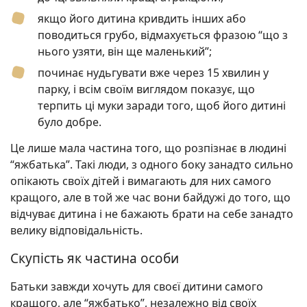
якщо його дитина кривдить інших або
поводиться грубо, відмахується фразою “що з
нього узяти, він ще маленький”;
починає нудьгувати вже через 15 хвилин у
парку, і всім своїм виглядом показує, що
терпить ці муки заради того, щоб його дитині
було добре.
Це лише мала частина того, що розпізнає в людині
“яжбатька”. Такі люди, з одного боку занадто сильно
опікають своїх дітей і вимагають для них самого
кращого, але в той же час вони байдужі до того, що
відчуває дитина і не бажають брати на себе занадто
велику відповідальність.
Скупість як частина особи
Батьки завжди хочуть для своєї дитини самого
кращого, але “яжбатько”, незалежно від своїх