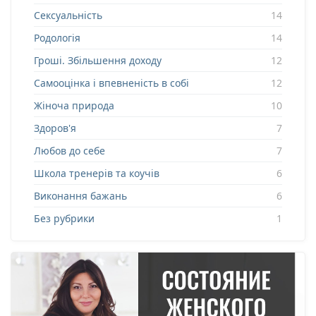
Сексуальність
14
Родологія
14
Гроші. Збільшення доходу
12
Самооцінка і впевненість в собі
12
Жіноча природа
10
Здоров'я
7
Любов до себе
7
Школа тренерів та коучів
6
Виконання бажань
6
Без рубрики
1