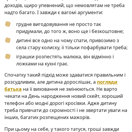
доходів, щиро упевнений, що немовлятам не треба
надто багато. І завжди є вагомі аргументи:
грудне вигодовування не просто так
придумали, до того ж, воно ще і безкоштовне;
дитині все одно на чому спати, привозимо з
села стару колиску, її тільки пофарбувати треба;
іграшки розпестять малюка, він відмінно і
ложками на кухні грає.
Спочатку такий підхід може здаватися правильним і
розсудливим, але дитина дорослішає, а
погляди
батька
на її виховання не змінюються. Не варто
чекати на День народження новий скейт, хороший
телефон або модні дорогі кросівки. Адже дитину
треба привчати до скромності і не звертати уваги на
інших, багатих розпещених мажорів.
При цьому на себе, у такого татуся, гроші завжди