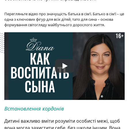
Перегляньте відео про значущість батька в сім’ї. Батько в сім’ї – це
одна з ключових фігур для всіх дітей, тато для сина – основа
формування світогляду майбутнього дорослого життя.
Встановлення кордонів
Дитині важливо вміти розуміти особисті межі, щоб
вона могла захистити себе, без шкоди іншим. Вона