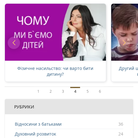
Фізичне насильство: чи варто бити
Другий ш
дитину?
1
2
3
4
5
6
РУБРИКИ
Відносини з батьками
36
Духовний розвиток
24