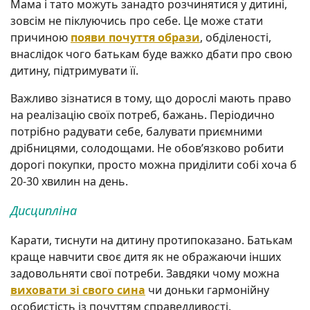
Мама і тато можуть занадто розчинятися у дитині,
зовсім не піклуючись про себе. Це може стати
причиною
появи почуття образи
, обділеності,
внаслідок чого батькам буде важко дбати про свою
дитину, підтримувати її.
Важливо зізнатися в тому, що дорослі мають право
на реалізацію своїх потреб, бажань. Періодично
потрібно радувати себе, балувати приємними
дрібницями, солодощами. Не обов’язково робити
дорогі покупки, просто можна приділити собі хоча б
20-30 хвилин на день.
Дисципліна
Карати, тиснути на дитину протипоказано. Батькам
краще навчити своє дитя як не ображаючи інших
задовольняти свої потреби. Завдяки чому можна
виховати зі свого сина
чи доньки гармонійну
особистість із почуттям справедливості.