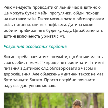
Рекомендують проводити спільний час із дитиною.
Це можуть бути сімейні прогулянки, обіди, походи
на виставки та ін. Також можна разом обговорювати
якісь питання, книги, кінофільми. Дитина може
робити прибирання в будинку, саду. Це забезпечить
дитині включеність у життя сім’ї.
Розуміння особистих кордонів
Дитині треба навчитися розуміти, що батьки мають
свої особисті межі. І їх краще не перетинати. Інтимні
питання з дитиною слід обговорювати з часом її
дорослішання. Але обмежень у дитини також не має
бути занадто багато. Просто потрібно пояснити
чаду все доступною мовою.