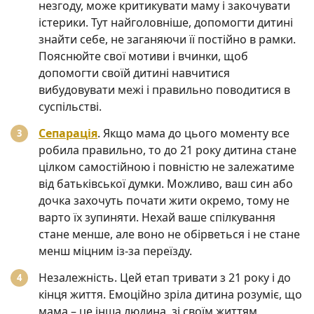
незгоду, може критикувати маму і закочувати
істерики. Тут найголовніше, допомогти дитині
знайти себе, не заганяючи її постійно в рамки.
Пояснюйте свої мотиви і вчинки, щоб
допомогти своїй дитині навчитися
вибудовувати межі і правильно поводитися в
суспільстві.
Сепарація
. Якщо мама до цього моменту все
робила правильно, то до 21 року дитина стане
цілком самостійною і повністю не залежатиме
від батьківської думки. Можливо, ваш син або
дочка захочуть почати жити окремо, тому не
варто їх зупиняти. Нехай ваше спілкування
стане менше, але воно не обірветься і не стане
менш міцним із-за переїзду.
Незалежність. Цей етап тривати з 21 року і до
кінця життя. Емоційно зріла дитина розуміє, що
мама – це інша людина, зі своїм життям,