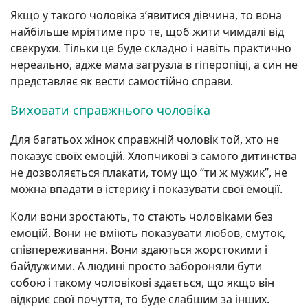
Якщо у такого чоловіка з’явитися дівчина, то вона
найбільше мріятиме про те, щоб жити чимдалі від
свекрухи. Тільки це буде складно і навіть практично
нереально, адже мама загрузла в гіперопіці, а син не
представляє як вести самостійно справи.
Виховати справжнього чоловіка
Для багатьох жінок справжній чоловік той, хто не
показує своїх емоцій. Хлопчикові з самого дитинства
не дозволяється плакати, тому що “ти ж мужик”, не
можна впадати в істерику і показувати свої емоції.
Коли вони зростають, то стають чоловіками без
емоцій. Вони не вміють показувати любов, смуток,
співпереживання. Вони здаються жорстокими і
байдужими. А людині просто забороняли бути
собою і такому чоловікові здається, що якщо він
відкриє свої почуття, то буде слабшим за інших.