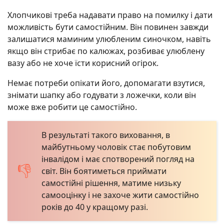
Хлопчикові треба надавати право на помилку і дати
можливість бути самостійним. Він повинен завжди
залишатися маминим улюбленим синочком, навіть
якщо він стрибає по калюжах, розбиває улюблену
вазу або не хоче їсти корисний огірок.
Немає потреби опікати його, допомагати взутися,
знімати шапку або годувати з ложечки, коли він
може вже робити це самостійно.
В результаті такого виховання, в
майбутньому чоловік стає побутовим
інвалідом і має спотворений погляд на
світ. Він боятиметься приймати
самостійні рішення, матиме низьку
самооцінку і не захоче жити самостійно
років до 40 у кращому разі.