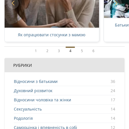
Батьки 
Як опрацювати стосунки з мамою
1
2
3
4
5
6
РУБРИКИ
Відносини з батьками
36
Духовний розвиток
24
Відносини чоловіка та жінки
17
Сексуальність
14
Родологія
14
Самооцінка і впевненість в собі
12