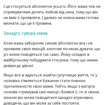
І це стосується абсолютно усього. Його мама теж не
отримуватиме досить любові від сина, тому що він
не вміє її проявляти. І далеко не кожна мама готова
визнати, що це її провина.
Занадто сувора мама
Коли мама забороняє синові абсолютно все і не
проявляє своїх емоцій, хлопчик починає думати, що
усі жінки поводяться так само. Йому складно в
майбутньому побудувати стосунки, тому що немає
довіри до дівчат.
Якщо все ж вдається знайти супутницю життя, то у
чоловіка з’являється бажання стати повною
протилежністю своєї мами. Тобто, якщо з матір’ю
чоловік стримував свої емоції і боявся її, то зі своєю
жінкою він може поводитися занадто агресивно,
доводячи, що він може за себе постояти.