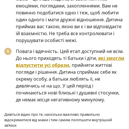
емоціями, поглядами, захопленнями. Вам не
повинно подобатися одно і теж, щоб любити
один одного і мати дружні відношення. Дитина
приймає вас такою, якою ви є і ви відповідаєте
їй взаємністю. Не треба все контролювати і
порушувати особисті межі.
Повага і вдячність. Цей етап доступний не всім.
До нього приходять ті батьки і діти,
які змогли
відпустити усі образи
, прийняти життєві
погляди і рішення. Дитина сприймає себе як
окрему особу, а батьки люблять її, не
дивлячись ні на що. У цей період і
починаються нові близькі і душевні стосунки,
де немає місця негативному минулому.
Дивіться відео про те, наскільки важливо правильно
відокремитися від мами і тим самим поліпшити внутрішній
зв’язок