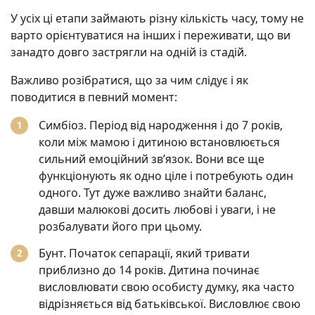
У усіх ці етапи займають різну кількість часу, тому не
варто орієнтуватися на інших і переживати, що ви
занадто довго застрягли на одній із стадій.
Важливо розібратися, що за чим слідує і як
поводитися в певний момент:
Симбіоз. Період від народження і до 7 років,
коли між мамою і дитиною встановлюється
сильний емоційний зв’язок. Вони все ще
функціонують як одно ціле і потребують один
одного. Тут дуже важливо знайти баланс,
давши малюкові досить любові і уваги, і не
розбалувати його при цьому.
Бунт. Початок сепарації, який тривати
приблизно до 14 років. Дитина починає
висловлювати свою особисту думку, яка часто
відрізняється від батьківської. Висловлює свою