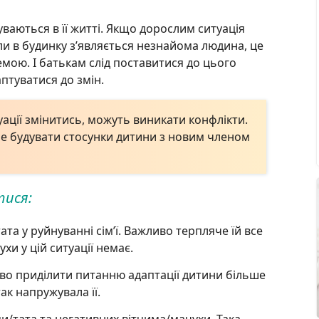
уваються в її житті. Якщо дорослим ситуація
оли в будинку з’являється незнайома людина, це
ою. І батькам слід поставитися до цього
птуватися до змін.
уації змінитись, можуть виникати конфлікти.
е будувати стосунки дитини з новим членом
тися:
та у руйнуванні сім’ї. Важливо терпляче їй все
и у цій ситуації немає.
во приділити питанню адаптації дитини більше
ак напружувала її.