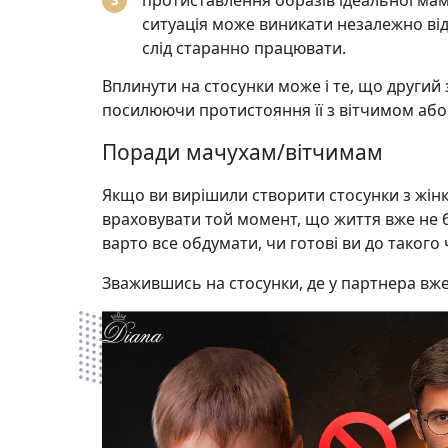
протиставлення образів ідеальної мам
ситуація може виникати незалежно від 
слід старанно працювати.
Вплинути на стосунки може і те, що другий
посилюючи протистояння її з вітчимом або
Поради мачухам/вітчимам
Якщо ви вирішили створити стосунки з жінк
враховувати той момент, що життя вже не б
варто все обдумати, чи готові ви до такого ч
Зважившись на стосунки, де у партнера вж