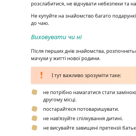
розслабитися, не відчувати небезпеки та на
Не купуйте на знайомство багато подарунк
до чаю.
Виховувати чи ні
Після перших днів знайомства, розпочнетьс
мачухи у житті нової родини.
І тут важливо зрозуміти таке:
не потрібно намагатися стати заміною
другому місці.
постарайтеся потоваришувати.
не нав’язуйте спілкування дитині.
не висувайте завищені претензії батьк