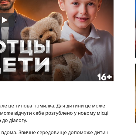
але це типова помилка. Для дитини це може
може відчути себе розгублено у новому місці
 до діалогу.
ї, вдома. Звичне середовище допоможе дитині