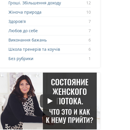
Гроші. Збільшення доходу
12
Жіноча природа
10
Здоров'я
7
Любов до себе
7
Виконання бажань
6
Школа тренерів та коучів
6
Без рубрики
1