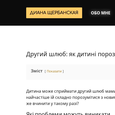
ОБО МНЕ
Другий шлюб: як дитині пороз
Зміст
Показати
Дитина може сприймати другий шлюб мами 
найчастіше їй складно порозумітися з нов
же вчинити у такому разі?
Які проблеми можуть виникати