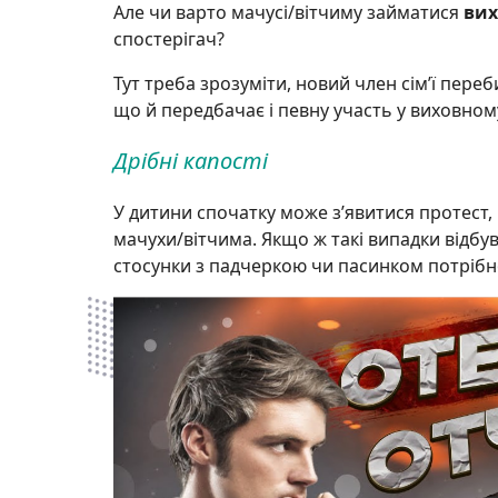
Але чи варто мачусі/вітчиму займатися
ви
спостерігач?
Тут треба зрозуміти, новий член сім’ї переб
що й передбачає і певну участь у виховном
Дрібні капості
У дитини спочатку може з’явитися протест, 
мачухи/вітчима. Якщо ж такі випадки відбув
стосунки з падчеркою чи пасинком потріб