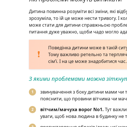
Дитина повинна розуміти всі зміни, які відб
зрозуміла, то їй це може нести тривогу. І к
може стати для дитини справжньою проблем
питання дуже уважно, щоби чадо могло ада
Поведінка дитини може в такій сит
Тому важливо ретельно та терпляч
сім’ї. І на це може знадобитися час.
З якими проблемами можна зіткну
звинувачення з боку дитини мами чи та
пояснити, що провини вітчима чи мачух
вітчим/мачуха ворог No1.
Тут важли
уваги, щоб нова людина в будинку не т