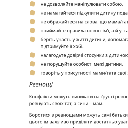
не дозволяйте маніпулювати собою.
не намагайтеся підкупити дитину под
не ображайтеся на слова, що мама/та
приймайте правила нової сім’ї, а й уста
беріть участь у житті дитини, допома
підтримуйте її хобі.
налагодьте довірчі стосунки з дитиною,
не порушуйте особисті межі дитини.
говоріть у присутності мами/тата свої
Ревнощі
Конфлікти можуть виникати на ґрунті ревнощ
ревнують своїх тат, а сини – мам.
Боротися з ревнощами можуть самі батьки,
цього їм важливо приділяти достатньо уваги