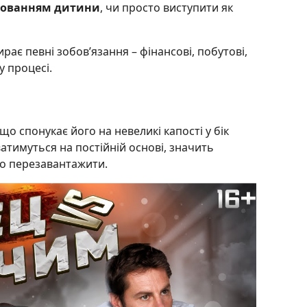
хованням дитини
, чи просто виступити як
ирає певні зобов’язання – фінансові, побутові,
у процесі.
що спонукає його на невеликі капості у бік
атимуться на постійній основі, значить
но перезавантажити.