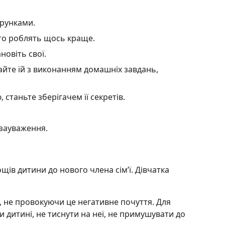
арунками.
то роблять щось краще.
новіть свої.
гайте їй з виконанням домашніх завдань,
 станьте зберігачем її секретів.
 зауваження.
ів дитини до нового члена сім’ї. Дівчатка
 не провокуючи це негативне почуття. Для
 дитині, не тиснути на неї, не примушувати до