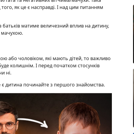
и/тата та негативних вітчима/мачухи. Така
того, як це є насправді. І над цим питанням
 з батьків матиме величезний вплив на дитину,
 мачухою.
ою або чоловіком, які мають дітей, то важливо
уде колишнім. І перед початком стосунків
и ні.
е є дитина починайте з першого знайомства.