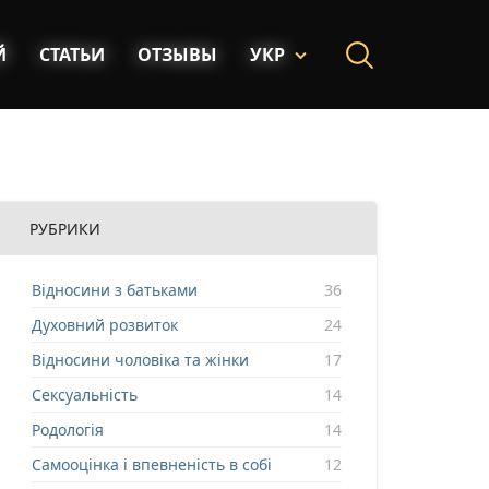
Й
СТАТЬИ
ОТЗЫВЫ
УКР
РУБРИКИ
Відносини з батьками
36
Духовний розвиток
24
Відносини чоловіка та жінки
17
Сексуальність
14
Родологія
14
Самооцінка і впевненість в собі
12