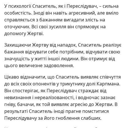
У психології Спаситель, як і Переслідувач, – сильна
особистість. Іноді він навіть агресивний, але вміло
справляється з бажанням вигадати злість на
оточуючих. Всі свої зусилля він спрямовує на
допомогу Жертві.
Захищаючи Жертву від нападок, Спаситель реалізує
бажання відчувати себе потрібним, відчувати свою
значущість у житті іншої людини. Він отримує від
цього величезне задоволення.
Цікаво відзначити, що Спаситель виявляє співчуття
до всіх своїх опонентів у трикутнику долі Карпмана.
Він спостерігає, як Переслідувач страждає від
невизнання і нереалізованості, і водночас зазнає
гніву, бачачи, як той виявляє агресію до Жертви. В
результаті Спаситель іноді прагне помститися
Переслідувачу за його гноблення слабших.