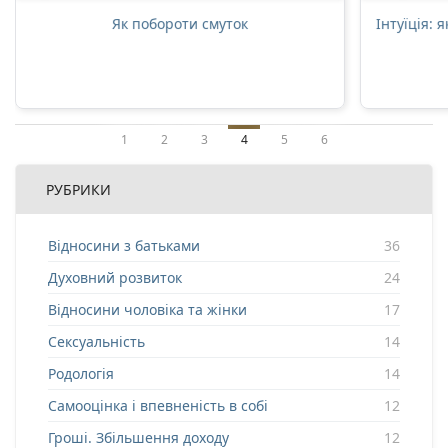
Як побороти смуток
Інтуїція: 
1
2
3
4
5
6
РУБРИКИ
Відносини з батьками
36
Духовний розвиток
24
Відносини чоловіка та жінки
17
Сексуальність
14
Родологія
14
Самооцінка і впевненість в собі
12
Гроші. Збільшення доходу
12