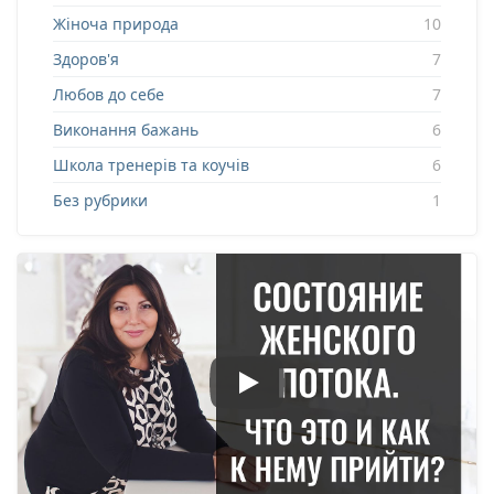
Жіноча природа
10
Здоров'я
7
Любов до себе
7
Виконання бажань
6
Школа тренерів та коучів
6
Без рубрики
1