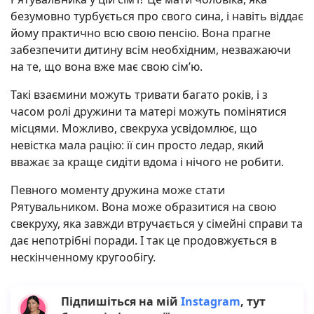
безумовно турбується про свого сина, і навіть віддає
йому практично всю свою пенсію. Вона прагне
забезпечити дитину всім необхідним, незважаючи
на те, що вона вже має свою сім’ю.
Такі взаємини можуть тривати багато років, і з
часом ролі дружини та матері можуть помінятися
місцями. Можливо, свекруха усвідомлює, що
невістка мала рацію: її син просто ледар, який
вважає за краще сидіти вдома і нічого не робити.
Певного моменту дружина може стати
Рятувальником. Вона може образитися на свою
свекруху, яка завжди втручається у сімейні справи та
дає непотрібні поради. І так це продовжується в
нескінченному кругообігу.
Підпишіться на мій
Instagram
, тут