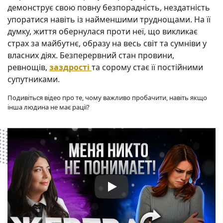
демонструє свою повну безпорадність, нездатність
упоратися навіть із найменшими труднощами. На її
думку, життя обернулася проти неї, що викликає
страх за майбутнє, образу на весь світ та сумніви у
власних діях. Безперервний стан провини,
ревнощів,
заздрості
та сорому стає її постійними
супутниками.
Подивіться відео про те, чому важливо пробачити, навіть якщо
інша людина не має рації?