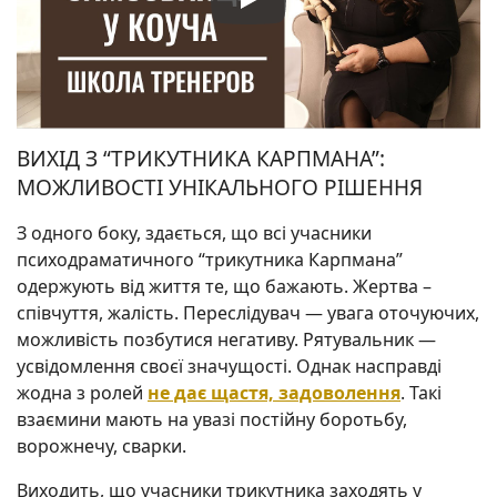
ВИХІД З “ТРИКУТНИКА КАРПМАНА”:
МОЖЛИВОСТІ УНІКАЛЬНОГО РІШЕННЯ
З одного боку, здається, що всі учасники
психодраматичного “трикутника Карпмана”
одержують від життя те, що бажають. Жертва –
співчуття, жалість. Переслідувач — увага оточуючих,
можливість позбутися негативу. Рятувальник —
усвідомлення своєї значущості. Однак насправді
жодна з ролей
не дає щастя, задоволення
. Такі
взаємини мають на увазі постійну боротьбу,
ворожнечу, сварки.
Виходить, що учасники трикутника заходять у